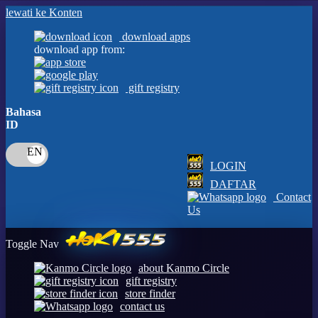
lewati ke Konten
download apps
download app from:
gift registry
Bahasa
ID
LOGIN
DAFTAR
Contact
Us
Toggle Nav
about Kanmo Circle
gift registry
store finder
contact us