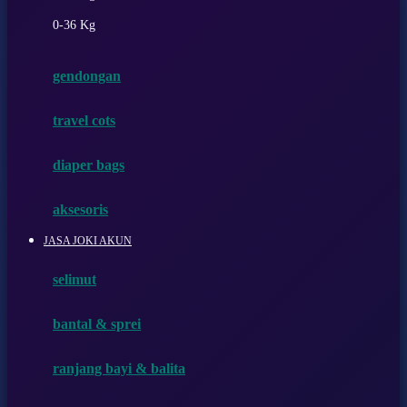
Felt So Sweet
0-36 Kg
Fisher Price
Flipper
gendongan
Friends Of Sally
travel cots
G
diaper bags
Gb
Geko
aksesoris
Graco
JASA JOKI AKUN
Gund
selimut
H
bantal & sprei
Habbie
Haenim
ranjang bayi & balita
Happy Horse