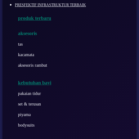
PRESFEKTIF INFRASTRUKTUR TERBAIK
Azetabio
produk terbaru
B
aksesoris
Baabaasheepz
tas
Babiators
kacamata
Baby Dove
aksesoris rambut
Baby Jogger
Baby Rovega
kebutuhan bayi
Babybee
pakaian tidur
Banana Boat
set & terusan
Banz
piyama
Barbie
bodysuits
Beaba