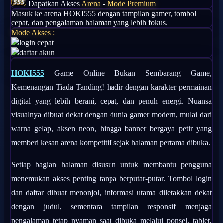
Dapatkan Akses
Arena
-
Mode Premium
Masuk ke arena HOKI555 dengan tampilan gamer, tombol
Q
cepat, dan pengalaman halaman yang lebih fokus.
Mode Akses :
QV Baby
login cepat
daftar akun
R
HOKI555
Game Online Bukan Sembarang Game,
Real Shades
Kemenangan Tiada Tanding! hadir dengan karakter permainan
Red Castle
digital yang lebih berani, cepat, dan penuh energi. Nuansa
Ribbon Madness
visualnya dibuat dekat dengan dunia gamer modern, mulai dari
warna gelap, aksen neon, hingga banner bergaya petir yang
S
memberi kesan arena kompetitif sejak halaman pertama dibuka.
Sebamed
Setiap bagian halaman disusun untuk membantu pengguna
Silver Cross
menemukan akses penting tanpa berputar-putar. Tombol login
Simply Idea
dan daftar dibuat menonjol, informasi utama diletakkan dekat
Skip Hop
dengan judul, sementara tampilan responsif menjaga
Spectra
pengalaman tetap nyaman saat dibuka melalui ponsel, tablet,