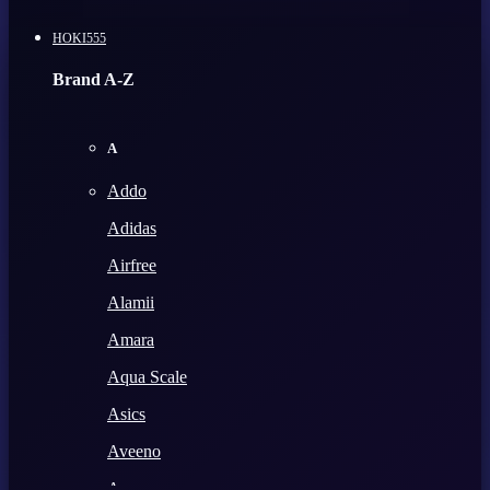
HOKI555
Brand A-Z
A
Addo
Adidas
Airfree
Alamii
Amara
Aqua Scale
Asics
Aveeno
Awan