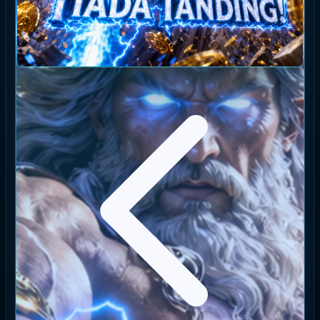
Xootz
Y
Yamatoya
Z
Zaxy
Zoggs
0-9
4Moms
59S